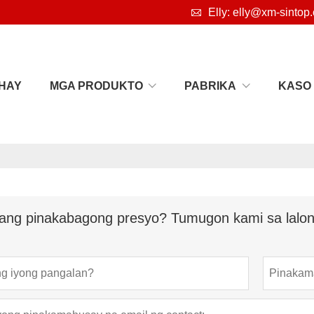

Elly: elly@xm-sintop
HAY
MGA PRODUKTO
PABRIKA
KASO

Bahay
ang pinakabagong presyo? Tumugon kami sa lalon