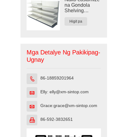
na Gondola
Shelving
Display para sa
Mga Tindahan
Higit pa
Mga Detalye Ng Pakikipag-
Ugnay
86-18859201964

Elly: elly@xm-sintop.com

Grace:grace@xm-sintop.com

86-592-3832651
