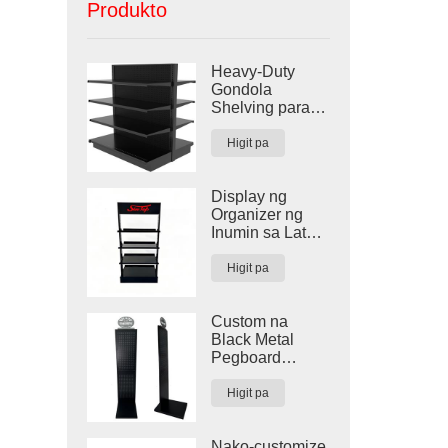
Produkto
Heavy-Duty
Gondola
Shelving para
sa Mga
Tindahan
Higit pa
Display ng
Organizer ng
Inumin sa Lata
sa Palapag
Higit pa
Custom na
Black Metal
Pegboard
Handbag
Display Rack
Higit pa
Nako-customize