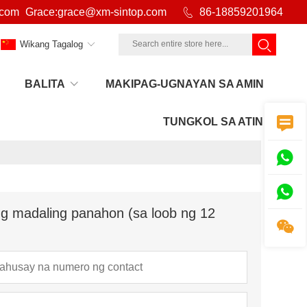
.com
Grace:grace@xm-sintop.com

86-18859201964
Wikang Tagalog
BALITA
MAKIPAG-UGNAYAN SA AMIN
>
Tungkol sa atin
>
Mga aktibidad sa eksibisyon

TUNGKOL SA ATIN


g madaling panahon (sa loob ng 12
