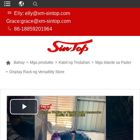

Elly: elly@xm-sintop.com
Grace:grace@xm-sintop.com

86-18859201964

Bahay
>
Mga produkto
>
Kabit ng Tindahan
>
Mga Istante sa Pader
>
Display Rack ng Versatility Store
MAS MARAMING PRODUKTO
Play
Video