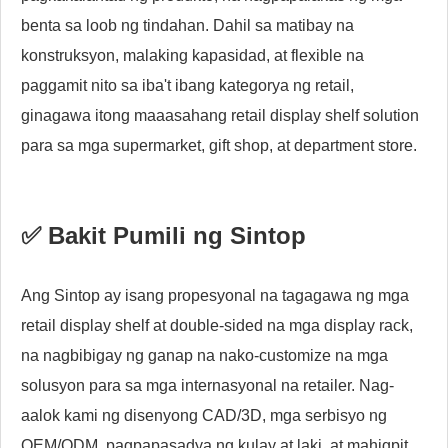
benta sa loob ng tindahan. Dahil sa matibay na
konstruksyon, malaking kapasidad, at flexible na
paggamit nito sa iba't ibang kategorya ng retail,
ginagawa itong maaasahang retail display shelf solution
para sa mga supermarket, gift shop, at department store.
✅ Bakit Pumili ng Sintop
Ang Sintop ay isang propesyonal na tagagawa ng mga
retail display shelf at double-sided na mga display rack,
na nagbibigay ng ganap na nako-customize na mga
solusyon para sa mga internasyonal na retailer. Nag-
aalok kami ng disenyong CAD/3D, mga serbisyo ng
OEM/ODM, pagpapasadya ng kulay at laki, at mahigpit