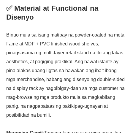
✅ Material at Functional na
Disenyo
Binuo mula sa isang matibay na powder-coated na metal
frame at MDF + PVC finished wood shelves,
pinagsasama ng multi-layer retail stand na ito ang lakas,
aesthetics, at pagiging praktikal. Ang bawat istante ay
pinalalakas upang ligtas na hawakan ang iba't ibang
mga merchandise, habang ang disenyo ng double-sided
na display rack ay nagbibigay-daan sa mga customer na
mag-browse ng mga produkto mula sa magkabilang
panig, na nagpapataas ng pakikipag-ugnayan at
posibilidad na bumili.
Maraming Gamit:
Tamang-tama para sa mga unan, tea