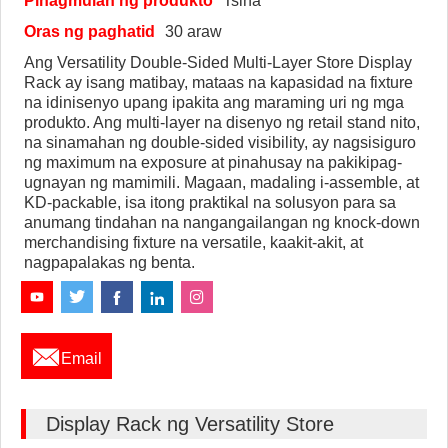
Pinagmulan ng produkto
Tsina
Oras ng paghatid
30 araw
Ang Versatility Double-Sided Multi-Layer Store Display
Rack ay isang matibay, mataas na kapasidad na fixture
na idinisenyo upang ipakita ang maraming uri ng mga
produkto. Ang multi-layer na disenyo ng retail stand nito,
na sinamahan ng double-sided visibility, ay nagsisiguro
ng maximum na exposure at pinahusay na pakikipag-
ugnayan ng mamimili. Magaan, madaling i-assemble, at
KD-packable, isa itong praktikal na solusyon para sa
anumang tindahan na nangangailangan ng knock-down
merchandising fixture na versatile, kaakit-akit, at
nagpapalakas ng benta.

Email
Display Rack ng Versatility Store