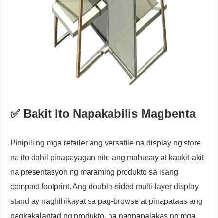
✅ Bakit Ito Napakabilis Magbenta
Pinipili ng mga retailer ang versatile na display ng store
na ito dahil pinapayagan nito ang mahusay at kaakit-akit
na presentasyon ng maraming produkto sa isang
compact footprint. Ang double-sided multi-layer display
stand ay naghihikayat sa pag-browse at pinapataas ang
pagkakalantad ng produkto, na nagpapalakas ng mga